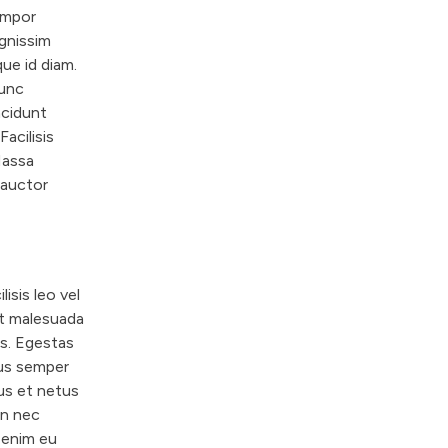
“
empor
O
ignissim
u
ue id diam.
r
nunc
ncidunt
W
Facilisis
o
Massa
r
c auctor
k
”
isis leo vel
 et malesuada
s. Egestas
rus semper
tus et netus
en nec
 enim eu