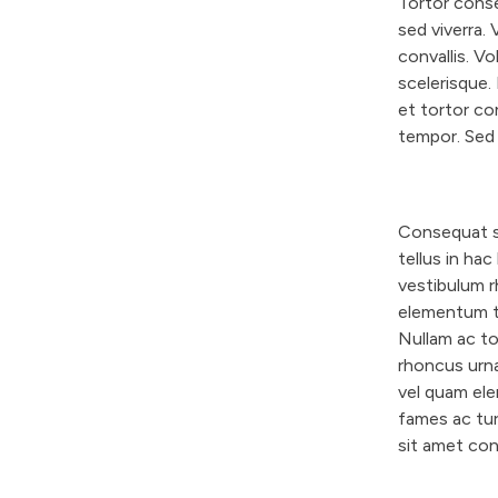
Tortor conse
sed viverra. 
convallis. V
scelerisque.
et tortor co
tempor. Sed 
Consequat se
tellus in ha
vestibulum r
elementum te
Nullam ac to
rhoncus urna
vel quam ele
fames ac tur
sit amet con