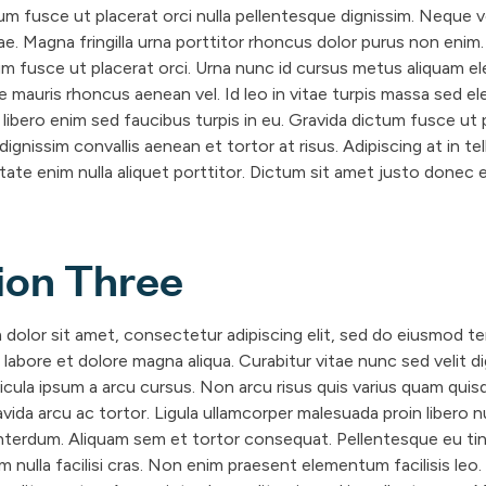
um fusce ut placerat orci nulla pellentesque dignissim. Neque 
ae. Magna fringilla urna porttitor rhoncus dolor purus non enim.
um fusce ut placerat orci. Urna nunc id cursus metus aliquam el
e mauris rhoncus aenean vel. Id leo in vitae turpis massa sed 
libero enim sed faucibus turpis in eu. Gravida dictum fusce ut 
 dignissim convallis aenean et tortor at risus. Adipiscing at in tel
tate enim nulla aliquet porttitor. Dictum sit amet justo donec 
ion Three
dolor sit amet, consectetur adipiscing elit, sed do eiusmod t
t labore et dolore magna aliqua. Curabitur vitae nunc sed velit d
icula ipsum a arcu cursus. Non arcu risus quis varius quam quisq
avida arcu ac tortor. Ligula ullamcorper malesuada proin libero 
terdum. Aliquam sem et tortor consequat. Pellentesque eu ti
m nulla facilisi cras. Non enim praesent elementum facilisis leo. 