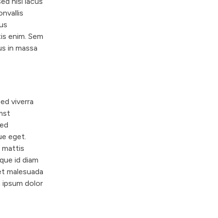
ed nisi lacus
onvallis
bus
tis enim. Sem
us in massa
ed viverra
umst
sed
ue eget.
 mattis
sque id diam
et malesuada
m ipsum dolor