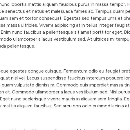
 nunc lobortis mattis aliquam faucibus purus in massa tempor. 
ique senectus et netus et malesuada fames ac. Tempus quam p
quam sem et tortor consequat. Egestas sed tempus urna et ph
a massa ultricies. Viverra adipiscing at in tellus integer feugia
. Enim nunc faucibus a pellentesque sit amet porttitor eget. Di
do ullamcorper a lacus vestibulum sed. At ultrices mi tempu
ada pellentesque.
que egestas congue quisque. Fermentum odio eu feugiat pret
uat nisl vel. Lacus suspendisse faucibus interdum posuere lo
um quam vulputate dignissim. Commodo quis imperdiet massa ti
ien et. Commodo ullamcorper a lacus vestibulum sed. Nisl purus 
Eget nunc scelerisque viverra mauris in aliquam sem fringilla. Eg
s mattis aliquam faucibus. Sed arcu non odio euismod lacinia at 