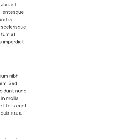
Habitant
ellentesque
aretra
t scelerisque
ctum at
s imperdiet
ium nibh
rem. Sed
ncidunt nunc
in mollis
et felis eget
quis risus.