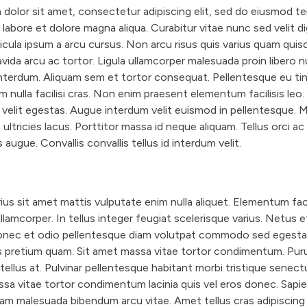
“
dolor sit amet, consectetur adipiscing elit, sed do eiusmod t
A
t labore et dolore magna aliqua. Curabitur vitae nunc sed velit d
b
icula ipsum a arcu cursus. Non arcu risus quis varius quam quisq
o
avida arcu ac tortor. Ligula ullamcorper malesuada proin libero 
terdum. Aliquam sem et tortor consequat. Pellentesque eu ti
u
m nulla facilisi cras. Non enim praesent elementum facilisis leo. 
t
 velit egestas. Augue interdum velit euismod in pellentesque. 
”
 ultricies lacus. Porttitor massa id neque aliquam. Tellus orci a
augue. Convallis convallis tellus id interdum velit.
ius sit amet mattis vulputate enim nulla aliquet. Elementum facil
 ullamcorper. In tellus integer feugiat scelerisque varius. Netus
onec et odio pellentesque diam volutpat commodo sed egesta
s pretium quam. Sit amet massa vitae tortor condimentum. Pu
 tellus at. Pulvinar pellentesque habitant morbi tristique senec
sa vitae tortor condimentum lacinia quis vel eros donec. Sapi
quam malesuada bibendum arcu vitae. Amet tellus cras adipiscing