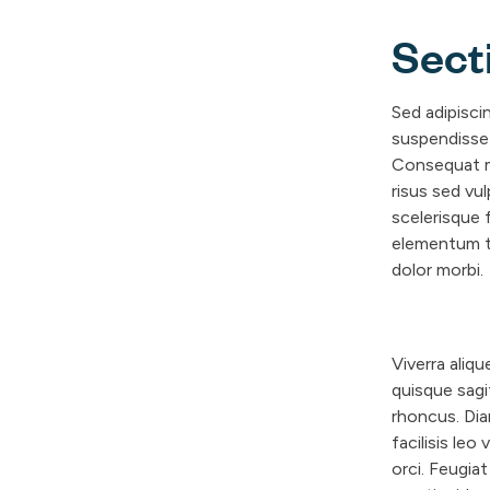
Sect
S
Sed adipisci
suspendisse 
e
Consequat ma
c
risus sed vu
t
scelerisque 
i
elementum te
o
dolor morbi.
n
T
w
Viverra aliqu
o
quisque sagi
rhoncus. Dia
facilisis leo
orci. Feugia