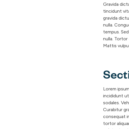
Gravida dict
tincidunt vit
gravida dict
nulla. Congu
tempus. Sed 
nulla. Tortor
Mattis vulpu
Sect
S
Lorem ipsum 
incididunt u
e
sodales. Veh
c
Curabitur gr
t
consequat in
i
tortor aliqua
o