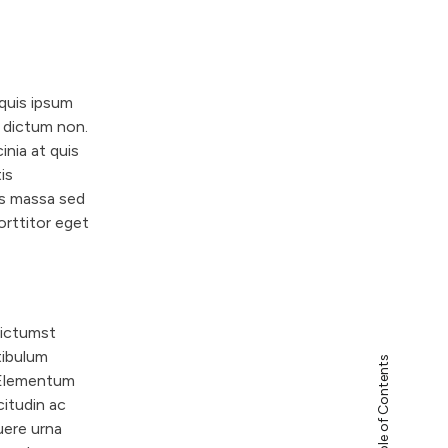
 quis ipsum
n dictum non.
inia at quis
is
is massa sed
rttitor eget
 dictumst
tibulum
Table of Contents
. Elementum
icitudin ac
uere urna