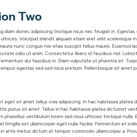
ion Two
ng diam donec adipiscing tristique risus nec feugiat in. Egestas
ultrices. Volutpat blandit aliquam etiam erat velit scelerisque i
uris nunc congue nisi vitae suscipit tellus mauris. Euismod lac
lputate odio ut enim. Consectetur libero id faucibus nisl. Lobort
fermentum dui faucibus in. Diam vulputate ut pharetra sit. Turp
mpus egestas sed sed risus pretium. Pellentesque sit amet po
et eget sit amet tellus cras adipiscing. In hac habitasse platea
ttis purus sit amet. Tellus in hac habitasse platea dictumst ves
m phasellus vestibulum lorem sed risus ultricies tristique nulla
 vel fringilla est ullamcorper eget nulla facilisi. Fermentum et soll
t in ante metus dictum at tempor commodo ullamcorper a. Pos