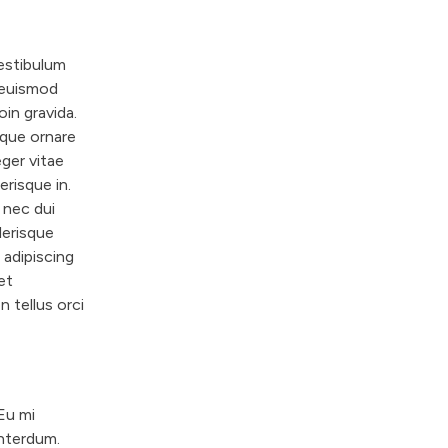
estibulum
n euismod
in gravida.
eque ornare
ger vitae
erisque in.
 nec dui
lerisque
adipiscing
et
 tellus orci
Eu mi
interdum.