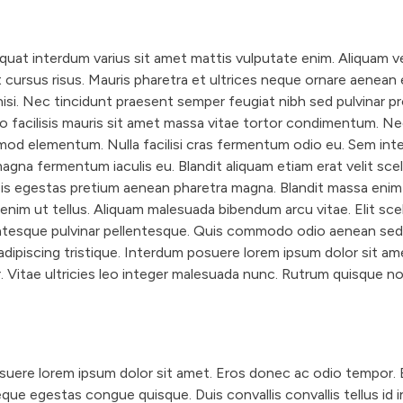
at interdum varius sit amet mattis vulputate enim. Aliquam v
t cursus risus. Mauris pharetra et ultrices neque ornare aenea
si. Nec tincidunt praesent semper feugiat nibh sed pulvinar pro
o facilisis mauris sit amet massa vitae tortor condimentum. N
od elementum. Nulla facilisi cras fermentum odio eu. Sem inte
agna fermentum iaculis eu. Blandit aliquam etiam erat velit scel
is egestas pretium aenean pharetra magna. Blandit massa enim
enim ut tellus. Aliquam malesuada bibendum arcu vitae. Elit sce
ntesque pulvinar pellentesque. Quis commodo odio aenean sed 
dipiscing tristique. Interdum posuere lorem ipsum dolor sit am
 Vitae ultricies leo integer malesuada nunc. Rutrum quisque non
uere lorem ipsum dolor sit amet. Eros donec ac odio tempor. 
ue egestas congue quisque. Duis convallis convallis tellus id 