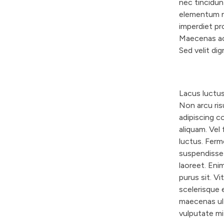
nec tincidu
elementum nis
imperdiet pr
Maecenas acc
Sed velit dig
Lacus luctu
Non arcu ris
adipiscing c
aliquam. Vel 
luctus. Ferm
suspendisse p
laoreet. Eni
purus sit. V
scelerisque 
maecenas ult
vulputate mi 