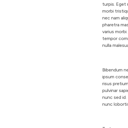
turpis. Eget
morbi trist
nec nam ali
pharetra mass
varius morbi
tempor commo
nulla malesu
Bibendum ne
ipsum conseq
risus preti
pulvinar sap
nunc sed id. 
nunc loborti