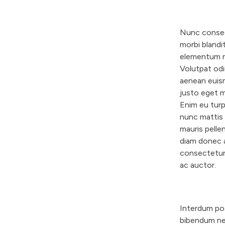
Nunc consequ
morbi blandi
elementum ni
Volutpat odi
aenean euism
justo eget m
Enim eu turp
nunc mattis 
mauris pelle
diam donec a
consectetur.
ac auctor.
Interdum pos
bibendum neq