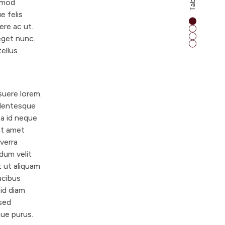
smod
e felis
ere ac ut.
eget nunc.
ellus.
uere lorem.
ellentesque
sa id neque
sit amet
iverra
rdum velit
t ut aliquam
ucibus
id diam
sed
que purus.