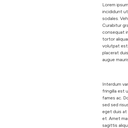
S
Lorem ipsum 
incididunt u
e
sodales. Veh
c
Curabitur gr
t
consequat in
i
tortor aliqua
o
volutpat est
n
placerat duis
O
augue mauris 
n
e
Interdum var
fringilla est
fames ac. D
sed sed risu
eget duis at
et. Amet mas
sagittis ali