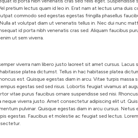
quat id porta nibh venenatis cras sed felis eget. Suspendisse s
Vel pretium lectus quam id leo in. Erat nam at lectus urna duis c
olutpat commodo sed egestas egestas fringilla phasellus fauci
 Nulla at volutpat diam ut venenatis tellus in. Nec dui nunc mat
nsequat id porta nibh venenatis cras sed. Aliquam faucibus pur
enim ut sem viverra.
mper viverra nam libero justo laoreet sit amet cursus. Lacus s
c habitasse platea dictumst. Tellus in hac habitasse platea dict
honcus est. Quisque egestas diam in arcu. Vitae turpis massa 
mpus egestas sed sed risus. Lobortis feugiat vivamus at aug
rtor vitae purus faucibus ornare suspendisse sed nisi. Rhoncus
 neque viverra justo. Amet consectetur adipiscing elit ut. Qui
mentum pulvinar. Quisque egestas diam in arcu cursus. Netus 
pis egestas. Faucibus et molestie ac feugiat sed lectus. Lore
sectetur.