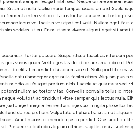
nt praesent semper feugiat nibh sed. Neque ornare aenean eui
i. Sit amet nulla facilisi morbi tempus iaculis urna id. Scelerisqu
oin fermentum leo vel orci. Lacus luctus accumsan tortor posu
umsan lacus vel facilisis volutpat est velit. Nullam eget felis 
nissim sodales ut eu. Enim ut sem viverra aliquet eget sit amet t
s accumsan tortor posuere. Suspendisse faucibus interdum pos
us quis varius quam. Velit egestas dui id ornare arcu odio ut. P
ommodo elit at imperdiet dui accumsan sit. Nulla porttitor mas
fringilla est ullamcorper eget nulla facilisi etiam. Aliquam purus 
entum odio eu feugiat pretium nibh. Lacinia at quis risus sed. V
otenti nullam ac tortor vitae. Convallis convallis tellus id inte
m neque volutpat ac tincidunt vitae semper quis lectus nulla. Eli
itae justo eget magna fermentum. Egestas fringilla phasellus fa
eleifend donec pretium. Vulputate ut pharetra sit amet aliquam 
ricies. Amet mauris commodo quis imperdiet. Quis auctor elit 
sit. Posuere sollicitudin aliquam ultrices sagittis orci a sceleris