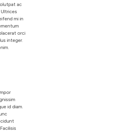
volutpat ac
 Ultrices
eifend mi in
elementum
placerat orci
lus integer.
enim.
empor
ignissim
ue id diam.
nunc
ncidunt
Facilisis